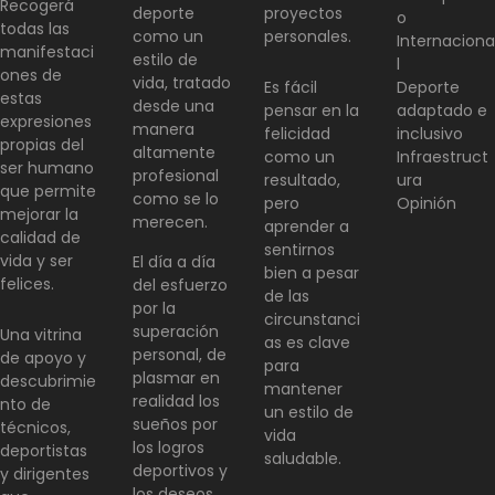
Recogerá
deporte
proyectos
o
todas las
como un
personales.
Internaciona
manifestaci
estilo de
l
ones de
vida, tratado
Es fácil
Deporte
estas
desde una
pensar en la
adaptado e
expresiones
manera
felicidad
inclusivo
propias del
altamente
como un
Infraestruct
ser humano
profesional
resultado,
ura
que permite
como se lo
pero
Opinión
mejorar la
merecen.
aprender a
calidad de
sentirnos
vida y ser
El día a día
bien a pesar
felices.
del esfuerzo
de las
por la
circunstanci
superación
Una vitrina
as es clave
personal, de
de apoyo y
para
plasmar en
descubrimie
mantener
realidad los
nto de
un estilo de
sueños por
técnicos,
vida
los logros
deportistas
saludable.
deportivos y
y dirigentes
los deseos