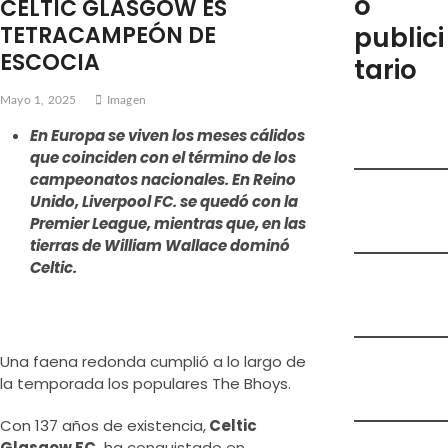
o
CELTIC GLASGOW ES
e
TETRACAMPEÓN DE
publici
m
ESCOCIA
tario
e
n
Mayo 1, 2025
Imagen
ú
En Europa se viven los meses cálidos
que coinciden con el término de los
campeonatos nacionales. En Reino
Unido, Liverpool FC. se quedó con la
Premier League, mientras que, en las
tierras de William Wallace dominó
Celtic.
Una faena redonda cumplió a lo largo de
la temporada los populares The Bhoys.
Con 137 años de existencia,
Celtic
Glasgow FC.
ha conquistado en