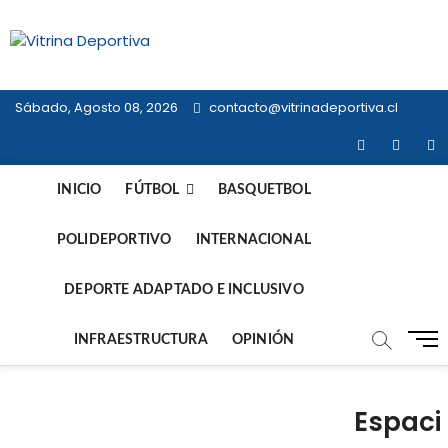
Saltar
al
Vitrina
contenido
TODO EN DEPORTE NACIONAL E
INTERNACIONAL
Deportiva
Sábado, Agosto 08, 2026
contacto@vitrinadeportiva.cl
facebook
twitter
in
INICIO
FÚTBOL
BASQUETBOL
POLIDEPORTIVO
INTERNACIONAL
DEPORTE ADAPTADO E INCLUSIVO
B
INFRAESTRUCTURA
OPINIÓN
o
t
ó
Espaci
n
d