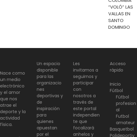
COLOMBIA
“VOLÓ” LAS
VALLAS EN
SANTO
DOMINGO
Un espacio
Les
Acceso
disponible
invitamos a
rápido
Nace como
para las
seguirnos y
un medio
organizacio
participar
Inicio
electrónico
nes
con
Fútbol
y el amor
deportivas y
nosotros a
Fútbol
que nos
de
través de
profesion
atrae el
inspiración
este portal
al
deporte y la
para
independien
Futbol
actividad
quienes
te que
amateur
física.
apuestan
focalizará
Basquetbol
por el
anhelos y
Polideportiv