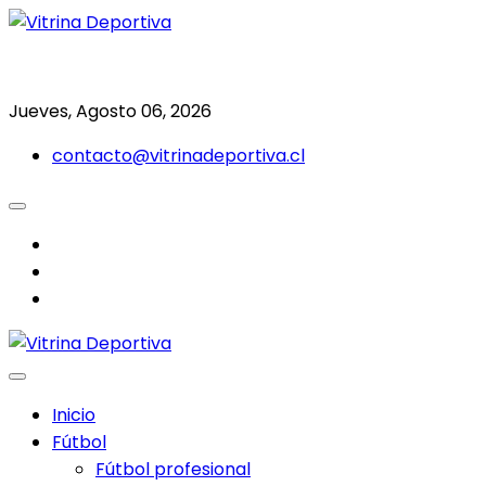
Saltar
al
Todo en deporte nacional e internacional
Vitrina Deportiva
contenido
Jueves, Agosto 06, 2026
contacto@vitrinadeportiva.cl
facebook
twitter
instagram
Inicio
Fútbol
Fútbol profesional