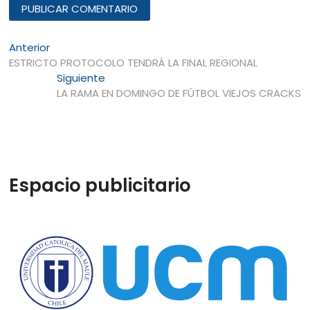
Navegación
Entrada
Anterior
anterior:
ESTRICTO PROTOCOLO TENDRÁ LA FINAL REGIONAL
de
Entrada
Siguiente
entradas
siguiente:
LA RAMA EN DOMINGO DE FÚTBOL VIEJOS CRACKS
Espacio publicitario