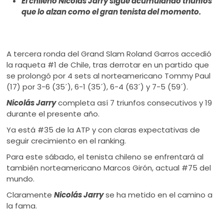
El chileno Nicolás Jarry sigue acumulando triunfos
ú
que lo alzan como el gran tenista del momento.
A tercera ronda del Grand Slam Roland Garros accedió
la raqueta #1 de Chile, tras derrotar en un partido que
se prolongó por 4 sets al norteamericano Tommy Paul
(17) por 3-6 (35´), 6-1 (35´), 6-4 (63´) y 7-5 (59´).
Nicolás Jarry
completa así 7 triunfos consecutivos y 19
durante el presente año.
Ya está #35 de la ATP y con claras expectativas de
seguir crecimiento en el ranking.
Para este sábado, el tenista chileno se enfrentará al
también norteamericano Marcos Girón, actual #75 del
mundo.
Claramente
Nicolás Jarry
se ha metido en el camino a
la fama.