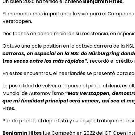
Un buen 2025 ha tenido el chileno
Benjamín Hites.
El momento más importante lo vivió para el Campeonat
Verstappen.
Dos fechas en donde midieron su resistencia, en especi
Obtuvo una pole position en la octava carrera de la NSL e
carreras, en especial en la NSL de Nürburgring don
tres veces entre los más rápidos”,
recordó el crédito 
En estos encuentros, el neerlandés se presentó para sacar
La posibilidad de volver a toparse el piloto chileno, e
Mundial de Automovilismo
“
Max Verstappen, demostró s
que mi finalidad principal será vencer, así sea el m
Hites.
Por de pronto, el deportista y su equipo trabajan inte
Benjamín Hites
fue Campeón en 2022 del GT Open Inter