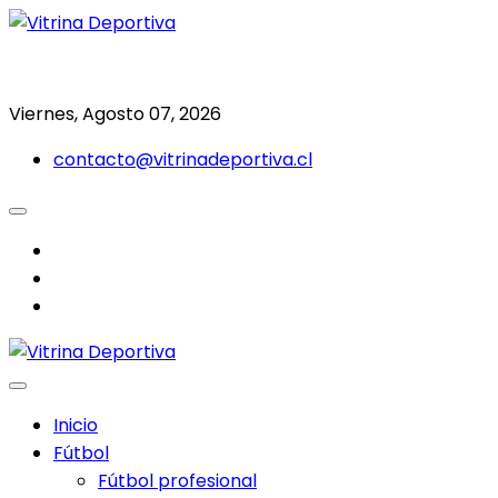
Saltar
al
Todo en deporte nacional e internacional
Vitrina Deportiva
contenido
Viernes, Agosto 07, 2026
contacto@vitrinadeportiva.cl
facebook
twitter
instagram
Inicio
Fútbol
Fútbol profesional