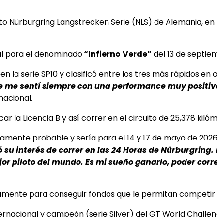
o Nürburgring Langstrecken Serie (NLS) de Alemania, en
al para el denominado
“Infierno
Verde”
del 13 de septie
n la serie SP10 y clasificó entre los tres más rápidos en 
de me sentí siempre con una performance muy positiva
nacional.
 la Licencia B y así correr en el circuito de 25,378 kilóm
s altamente probable y sería para el 14 y 17 de mayo de 2
u interés de correr en las 24 Horas de Nürburgring. 
ejor piloto del mundo. Es mi sueño ganarlo, poder cor
nsamente para conseguir fondos que le permitan competir 
nacional y campeón (serie Silver) del GT World Challe