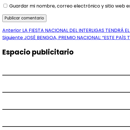
Guardar mi nombre, correo electrónico y sitio web 
Navegación
Entrada
Anterior
LA FIESTA NACIONAL DEL INTERLIGAS TENDRÁ EL
anterior:
Entrada
Siguiente
JOSÉ BENGOA, PREMIO NACIONAL: “ESTE PAÍS T
de
siguiente:
entradas
Espacio publicitario