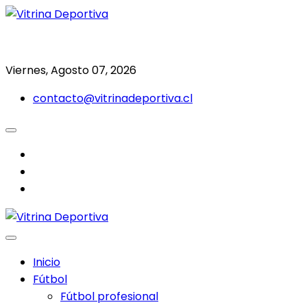
Saltar
al
Todo en deporte nacional e internacional
Vitrina Deportiva
contenido
Viernes, Agosto 07, 2026
contacto@vitrinadeportiva.cl
facebook
twitter
instagram
Inicio
Fútbol
Fútbol profesional