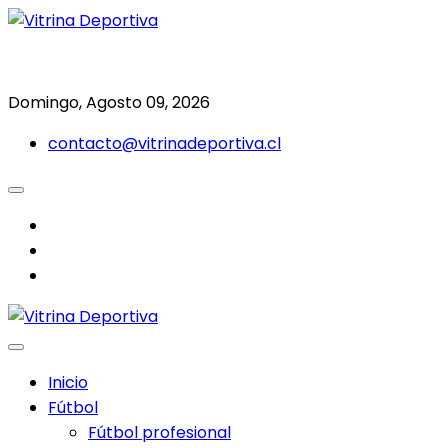
Saltar
al
Todo en deporte nacional e internacional
Vitrina Deportiva
contenido
Domingo, Agosto 09, 2026
contacto@vitrinadeportiva.cl
facebook
twitter
instagram
Inicio
Fútbol
Fútbol profesional