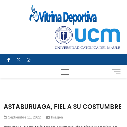
Saltar
al
Vitrin
TODO EN
contenido
DEPORTE
Depor
NACIONAL E
INTERNACIONAL
facebook
twitter
instagram
B
o
t
ó
n
d
ASTABURUAGA, FIEL A SU COSTUMBRE
e
m
Septiembre 11, 2022
Imagen
e
n