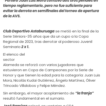
*Portero Juan Luis Mora contuvo dos tiros penales en
ú
tiempo reglamentario, pero no fue suficiente para
evitar la derrota en semifinales del torneo de apertura
de la AVS.
Club Deportivo Astaburuaga
se metió en la final de la
Serie Séniors-35 años que da un cupo a la Copa
Regional de 2023, tras derrotar al poderoso Juvenil
Seminario
2 x 1.
El elenco del
sector
Alameda se reforzó con varios jugadores que
estuvieron en Copa de Campeones por la Serie de
Honor y que tienen la edad para la categoría: Juan Luis
Mora, Nicolás Kudai Gutiérrez, Ángelo Martínez, Óliver
Trincado Villalobos y Felipe Méndez.
Sin embargo, el mayor acoplamiento de
“la franja”
resultó fundamental en el sumario.
José Ramírez
colocó en ventajas a CDA.