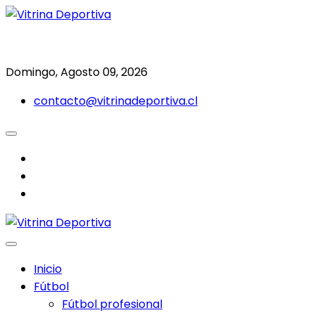
Saltar
al
Todo en deporte nacional e internacional
Vitrina Deportiva
contenido
Domingo, Agosto 09, 2026
contacto@vitrinadeportiva.cl
facebook
twitter
instagram
Inicio
Fútbol
Fútbol profesional