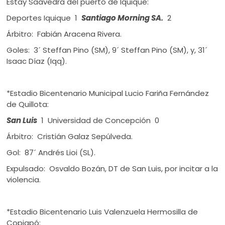
Estay Saavedra del puerto de Iquique:
Deportes Iquique 1
Santiago Morning SA.
2
Árbitro: Fabián Aracena Rivera.
Goles: 3´ Steffan Pino (SM), 9´ Steffan Pino (SM), y, 31´
Isaac Díaz (Iqq).
*Estadio Bicentenario Municipal Lucio Fariña Fernández
de Quillota:
San Luis
1 Universidad de Concepción 0
Árbitro: Cristián Galaz Sepúlveda.
Gol: 87´ Andrés Lioi (SL).
Expulsado: Osvaldo Bozán, DT de San Luis, por incitar a la
violencia.
*Estadio Bicentenario Luis Valenzuela Hermosilla de
Copiapó: