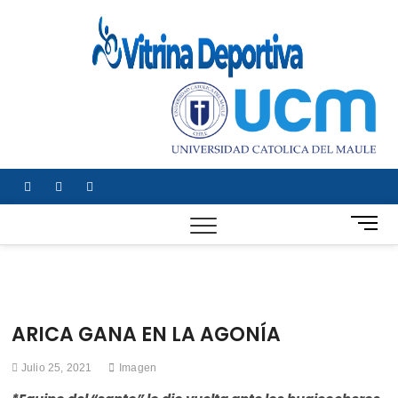
Saltar
al
Vitrin
TODO EN
contenido
DEPORTE
Depor
NACIONAL E
INTERNACIONAL
facebook
twitter
instagram
B
o
t
ó
n
d
ARICA GANA EN LA AGONÍA
e
m
Julio 25, 2021
Imagen
e
n