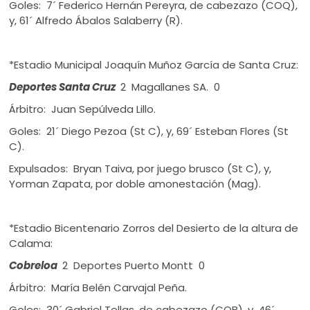
Goles: 7´ Federico Hernán Pereyra, de cabezazo (COQ),
y, 61´ Alfredo Ábalos Salaberry (R).
*Estadio Municipal Joaquín Muñoz García de Santa Cruz:
Deportes Santa Cruz
2 Magallanes SA. 0
Árbitro: Juan Sepúlveda Lillo.
Goles: 21´ Diego Pezoa (St C), y, 69´ Esteban Flores (St
C).
Expulsados: Bryan Taiva, por juego brusco (St C), y,
Yorman Zapata, por doble amonestación (Mag).
*Estadio Bicentenario Zorros del Desierto de la altura de
Calama:
Cobreloa
2 Deportes Puerto Montt 0
Árbitro: María Belén Carvajal Peña.
Goles: 30´ Gabriel Tellas, de cabezazo (COB), y, 46´