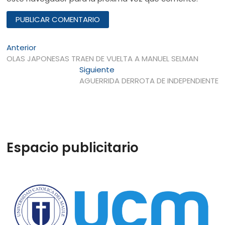
Navegación
Entrada
Anterior
anterior:
OLAS JAPONESAS TRAEN DE VUELTA A MANUEL SELMAN
de
Entrada
Siguiente
entradas
siguiente:
AGUERRIDA DERROTA DE INDEPENDIENTE
Espacio publicitario