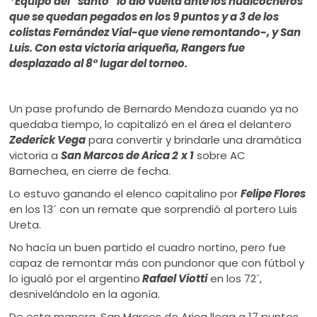
*Equipo del “santo” lo dio vuelta ante los huaicocheros
ú
que se quedan pegados en los 9 puntos y a 3 de los
colistas Fernández Vial-que viene remontando-, y San
Luis. Con esta victoria ariqueña, Rangers fue
desplazado al 8° lugar del torneo.
Un pase profundo de Bernardo Mendoza cuando ya no
quedaba tiempo, lo capitalizó en el área el delantero
Zederick Vega
para convertir y brindarle una dramática
victoria a
San Marcos de Arica 2
x 1
sobre AC
Barnechea, en cierre de fecha.
Lo estuvo ganando el elenco capitalino por
Felipe Flores
en los 13´ con un remate que sorprendió al portero Luis
Ureta.
No hacía un buen partido el cuadro nortino, pero fue
capaz de remontar más con pundonor que con fútbol y
lo igualó por el argentino
Rafael Viotti
en los 72´,
desnivelándolo en la agonía.
De esta manera, San Marcos de Arica llega a 17 puntos,