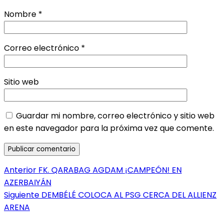
Nombre
*
Correo electrónico
*
Sitio web
Guardar mi nombre, correo electrónico y sitio web
en este navegador para la próxima vez que comente.
Navegación
Entrada
Anterior
FK. QARABAG AGDAM ¡CAMPEÓN! EN
anterior:
AZERBAIYÁN
de
Entrada
Siguiente
DEMBÉLÉ COLOCA AL PSG CERCA DEL ALLIENZ
entradas
siguiente:
ARENA