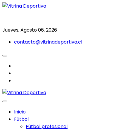
Saltar
al
Todo en deporte nacional e internacional
Vitrina Deportiva
contenido
Jueves, Agosto 06, 2026
contacto@vitrinadeportiva.cl
facebook
twitter
instagram
Inicio
Fútbol
Fútbol profesional