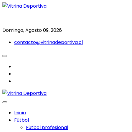
Saltar
al
Todo en deporte nacional e internacional
Vitrina Deportiva
contenido
Domingo, Agosto 09, 2026
contacto@vitrinadeportiva.cl
facebook
twitter
instagram
Inicio
Fútbol
Fútbol profesional