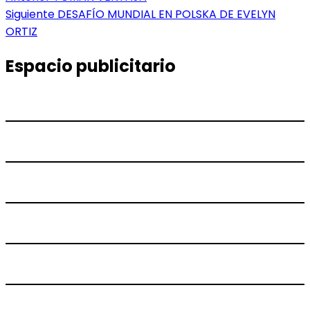
anterior:
Entrada
Siguiente
DESAFÍO MUNDIAL EN POLSKA DE EVELYN
de
siguiente:
ORTIZ
entradas
Espacio publicitario