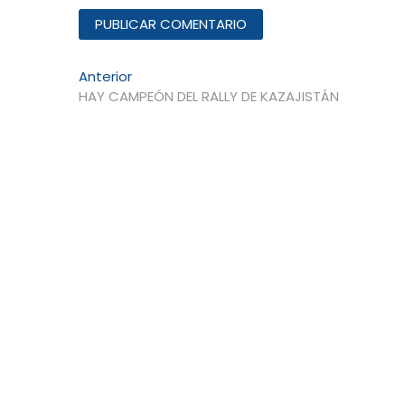
Navegación
Entrada
Anterior
anterior:
HAY CAMPEÓN DEL RALLY DE KAZAJISTÁN
de
entradas