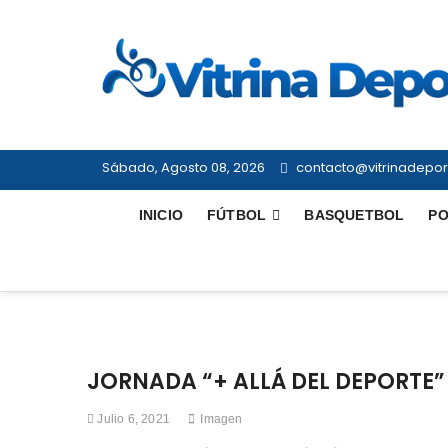
Saltar
al
contenido
Sábado, Agosto 08, 2026
contacto@vitrinadeport
INICIO
FÚTBOL
BASQUETBOL
PO
JORNADA “+ ALLÁ DEL DEPORTE” 
Julio 6, 2021
Imagen