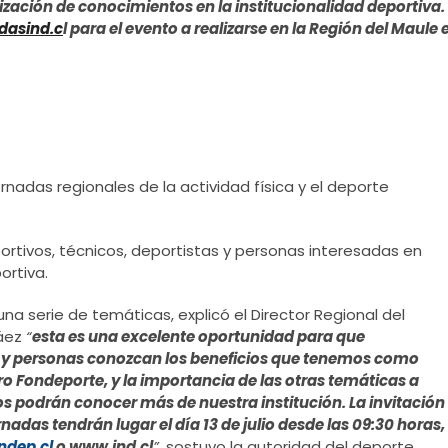
lización de conocimientos en la institucionalidad deportiva.
dasind.c
l para el evento a realizarse en la Región del Maule e
adas regionales de la actividad física y el deporte
ortivos, técnicos, deportistas y personas interesadas en
ortiva.
na serie de temáticas, explicó el Director Regional del
Sáez
“
esta es una excelente oportunidad para que
es y personas conozcan los beneficios que tenemos como
ro Fondeporte, y la importancia de las otras temáticas a
rios podrán conocer más de nuestra institución. La invitación
rnadas tendrán lugar el día 13 de julio desde las 09:30 horas,
dep.cl
o www.ind.cl
”,
sostuvo la autoridad del deporte