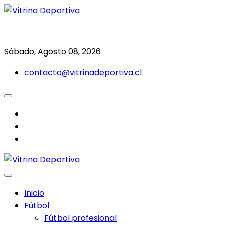
Saltar
al
Todo en deporte nacional e internacional
Vitrina Deportiva
contenido
Sábado, Agosto 08, 2026
contacto@vitrinadeportiva.cl
facebook
twitter
instagram
Inicio
Fútbol
Fútbol profesional