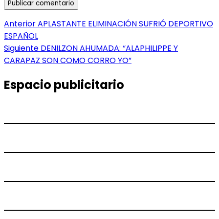
Navegación
Entrada
Anterior
APLASTANTE ELIMINACIÓN SUFRIÓ DEPORTIVO
anterior:
ESPAÑOL
de
Entrada
Siguiente
DENILZON AHUMADA: “ALAPHILIPPE Y
entradas
siguiente:
CARAPAZ SON COMO CORRO YO”
Espacio publicitario