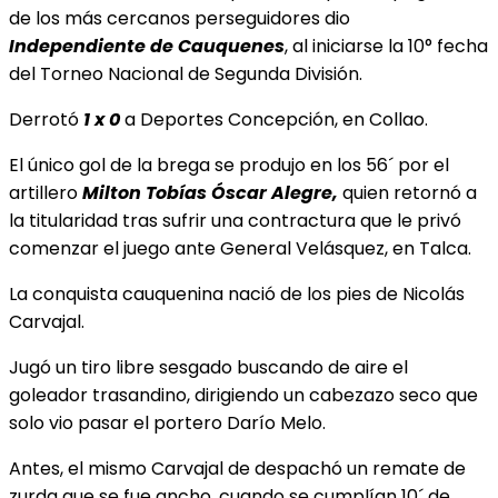
de los más cercanos perseguidores dio
Independiente de Cauquenes
, al iniciarse la 10° fecha
del Torneo Nacional de Segunda División.
Derrotó
1 x 0
a Deportes Concepción, en Collao.
El único gol de la brega se produjo en los 56´ por el
artillero
Milton Tobías Óscar Alegre,
quien retornó a
la titularidad tras sufrir una contractura que le privó
comenzar el juego ante General Velásquez, en Talca.
La conquista cauquenina nació de los pies de Nicolás
Carvajal.
Jugó un tiro libre sesgado buscando de aire el
goleador trasandino, dirigiendo un cabezazo seco que
solo vio pasar el portero Darío Melo.
Antes, el mismo Carvajal de despachó un remate de
zurda que se fue ancho, cuando se cumplían 10´ de