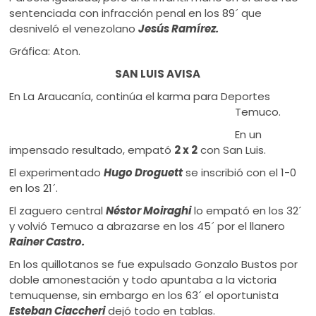
sentenciada con infracción penal en los 89´ que
desniveló el venezolano
Jesús Ramírez.
Gráfica: Aton.
SAN LUIS AVISA
En La Araucanía, continúa el karma para Deportes
Temuco.
En un
impensado resultado, empató
2 x 2
con San Luis.
El experimentado
Hugo Droguett
se inscribió con el 1-0
en los 21´.
El zaguero central
Néstor Moiraghi
lo empató en los 32´
y volvió Temuco a abrazarse en los 45´ por el llanero
Rainer Castro.
En los quillotanos se fue expulsado Gonzalo Bustos por
doble amonestación y todo apuntaba a la victoria
temuquense, sin embargo en los 63´ el oportunista
Esteban
Ciaccheri
dejó todo en tablas.