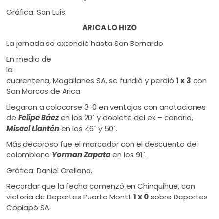
Gráfica: San Luis.
ARICA LO HIZO
La jornada se extendió hasta San Bernardo.
En medio de
la
cuarentena, Magallanes SA. se fundió y perdió
1 x 3
con
San Marcos de Arica.
Llegaron a colocarse 3-0 en ventajas con anotaciones
de
Felipe Báez
en los 20´ y doblete del ex – canario,
Misael Llantén
en los 46´ y 50´.
Más decoroso fue el marcador con el descuento del
colombiano
Yorman Zapata
en los 91´.
Gráfica: Daniel Orellana.
Recordar que la fecha comenzó en Chinquihue, con
victoria de Deportes Puerto Montt
1 x 0
sobre Deportes
Copiapó SA.