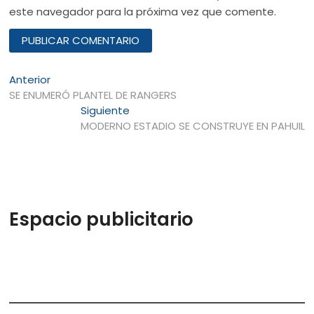
este navegador para la próxima vez que comente.
Navegación
Entrada
Anterior
anterior:
SE ENUMERÓ PLANTEL DE RANGERS
de
Entrada
Siguiente
entradas
siguiente:
MODERNO ESTADIO SE CONSTRUYE EN PAHUIL
Espacio publicitario