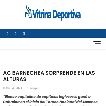
Saltar
al
Vitrin
TODO EN
contenido
DEPORTE
Depor
NACIONAL E
INTERNACIONA
facebook
twitter
instagram
B
o
t
ó
n
d
AC BARNECHEA SORPRENDE EN LAS
e
ALTURAS
m
e
Abril 4, 2021
Imagen
n
ú
*Elenco capitalino de capitales ingleses le ganó a
Cobreloa en el inicio del Torneo Nacional del Ascenso.