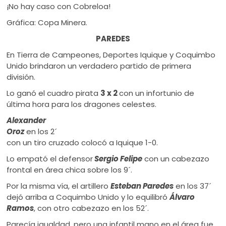
¡No hay caso con Cobreloa!
Gráfica: Copa Minera.
PAREDES
En Tierra de Campeones, Deportes Iquique y Coquimbo
Unido brindaron un verdadero partido de primera
división.
Lo ganó el cuadro pirata
3 x 2
con un infortunio de
última hora para los dragones celestes.
Alexander
Oroz
en los 2´
con un tiro cruzado colocó a Iquique 1-0.
Lo empató el defensor
Sergio Felipe
con un cabezazo
frontal en área chica sobre los 9´.
Por la misma vía, el artillero
Esteban Paredes
en los 37´
dejó arriba a Coquimbo Unido y lo equilibró
Álvaro
Ramos
, con otro cabezazo en los 52´.
Parecía igualdad, pero una infantil mano en el área fue