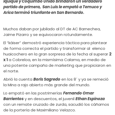
Iquique y Coquimbo Unido brindaron un verdadero
partido de primera, San Luis le empató a Temuco y
Arica terminó triunfante en San Bernardo.
Muchos daban por jubilado al DT de AC Barnechea,
Jaime Pizarro y se equivocaron rotundamente.
El “káiser” demostró experiencia táctica para plantear
de forma correcta el partido y transformar al elenco
huaicochero en la gran sorpresa de la fecha al superar
2
x 1
a Cobreloa, en la mismísima Calama, en medio de
una potente campaña de marketing que propiciaron en
el norte.
Abrió la cuenta
Boris Sagredo
en los 8´ y ya se remeció
la Mina a rajo abierto más grande del mundo.
Lo empató en las postrimerías
Fernando Omar
Barrientos
y en descuentos, el juvenil
Ethan Espinoza
con un remate cruzado de zurda, sacudió los cáñamos
de la portería de Maximiliano Velazco.