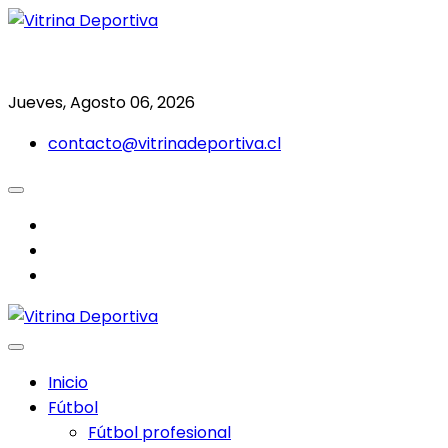
Saltar
al
Todo en deporte nacional e internacional
Vitrina Deportiva
contenido
Jueves, Agosto 06, 2026
contacto@vitrinadeportiva.cl
facebook
twitter
instagram
Inicio
Fútbol
Fútbol profesional