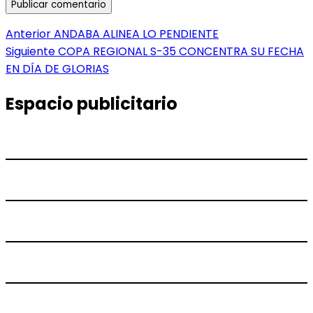
Navegación
Entrada
Anterior
ANDABA ALINEA LO PENDIENTE
anterior:
Entrada
Siguiente
COPA REGIONAL S-35 CONCENTRA SU FECHA
de
siguiente:
EN DÍA DE GLORIAS
entradas
Espacio publicitario