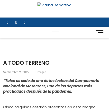
Saltar
al
Vitrina
TODO EN DEPORTE
contenido
NACIONAL E
Deportiv
INTERNACIONAL
facebook
twitter
instagram
B
o
t
ó
n
d
A TODO TERRENO
e
m
Septiembre 9, 2022
Imagen
e
n
*Talca es sede de una de las fechas del Campeonato
ú
Nacional de Motocross, uno de los deportes más
practicados después de la pandemia.
Cinco talquinos estarán presentes en este magno