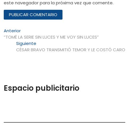
este navegador para la próxima vez que comente.
Navegación
Entrada
Anterior
anterior:
“TOMÉ LA SERIE SIN LUCES Y ME VOY SIN LUCES”
de
Entrada
Siguiente
entradas
siguiente:
CÉSAR BRAVO TRANSMITIÓ TEMOR Y LE COSTÓ CARO
Espacio publicitario