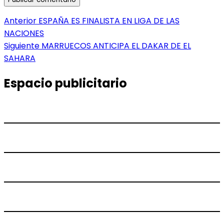
Navegación
Entrada
Anterior
ESPAÑA ES FINALISTA EN LIGA DE LAS
anterior:
NACIONES
de
Entrada
Siguiente
MARRUECOS ANTICIPA EL DAKAR DE EL
entradas
siguiente:
SAHARA
Espacio publicitario