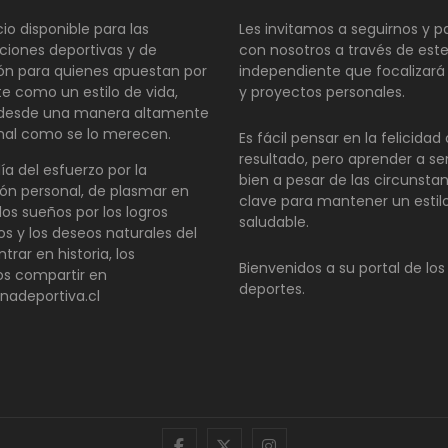
io disponible para las
Les invitamos a seguirnos y pa
ciones deportivas y de
con nosotros a través de este
ión para quienes apuestan por
independiente que focalizará
te como un estilo de vida,
y proyectos personales.
 desde una manera altamente
nal como se lo merecen.
Es fácil pensar en la felicida
resultado, pero aprender a se
día del esfuerzo por la
bien a pesar de las circunsta
ón personal, de plasmar en
clave para mantener un estil
los sueños por los logros
saludable.
os y los deseos naturales del
ntrar en historia, los
Bienvenidos a su portal de los
s compartir en
deportes.
inadeportiva.cl
facebook
twitter
instagram