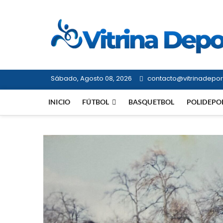
Saltar
al
contenido
Sábado, Agosto 08, 2026
contacto@vitrinadeport
INICIO
FÚTBOL
BASQUETBOL
POLIDEPO