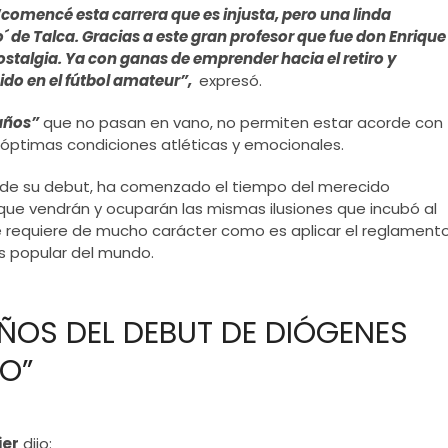
“comencé esta carrera que es injusta, pero una linda
o´ de Talca. Gracias a este gran profesor que fue don Enrique
stalgia. Ya con ganas de emprender hacia el retiro y
do en el fútbol amateur”,
expresó.
años”
que no pasan en vano, no permiten estar acorde con
 óptimas condiciones atléticas y emocionales.
 de su debut, ha comenzado el tiempo del merecido
que vendrán y ocuparán las mismas ilusiones que incubó al
e requiere de mucho carácter como es aplicar el reglament
ás popular del mundo.
AÑOS DEL DEBUT DE DIÓGENES
TO”
ier
dijo: