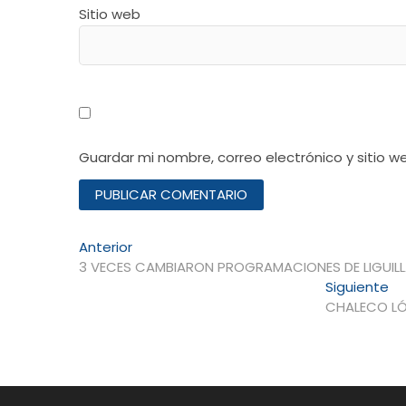
Sitio web
Guardar mi nombre, correo electrónico y sitio 
Navegación
Entrada
Anterior
anterior:
3 VECES CAMBIARON PROGRAMACIONES DE LIGUILLA
de
En
Siguiente
entradas
si
CHALECO LÓ