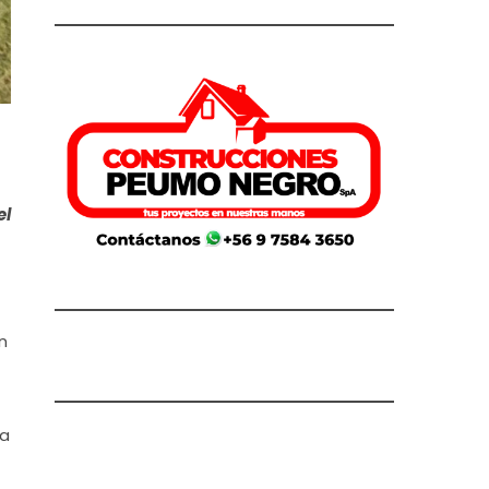
el
n
na