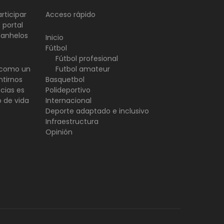
rticipar
Acceso rápido
 portal
 anhelos
Inicio
Fútbol
Fútbol profesional
d como un
Futbol amateur
ntirnos
Basquetbol
ncias es
Polideportivo
o de vida
Internacional
Deporte adaptado e inclusivo
Infraestructura
Opinión