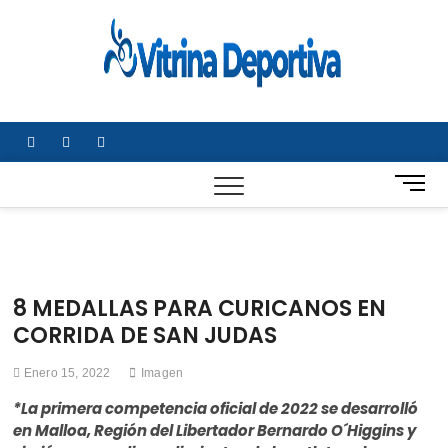
Saltar
al
Vitrin
TODO EN
contenido
DEPORTE
Depor
NACIONAL E
INTERNACIONA
facebook
twitter
instagram
B
o
t
ó
n
d
8 MEDALLAS PARA CURICANOS EN
e
CORRIDA DE SAN JUDAS
m
e
Enero 15, 2022
Imagen
n
ú
*La primera competencia oficial de 2022 se desarrolló
en Malloa, Región del Libertador Bernardo O´Higgins y