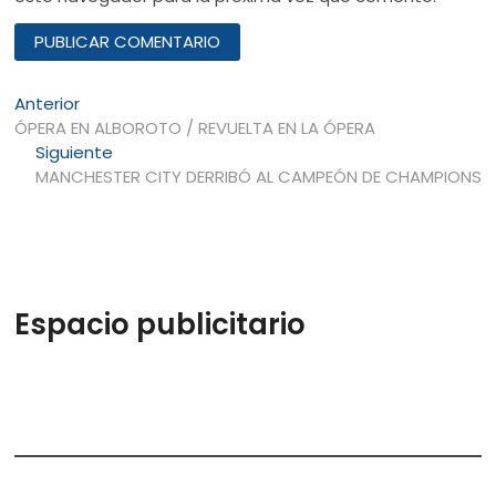
Navegación
Entrada
Anterior
anterior:
ÓPERA EN ALBOROTO / REVUELTA EN LA ÓPERA
de
Entrada
Siguiente
entradas
siguiente:
MANCHESTER CITY DERRIBÓ AL CAMPEÓN DE CHAMPIONS
Espacio publicitario