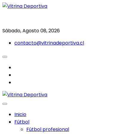
Saltar
al
Todo en deporte nacional e internacional
Vitrina Deportiva
contenido
Sábado, Agosto 08, 2026
contacto@vitrinadeportiva.cl
facebook
twitter
instagram
Inicio
Fútbol
Fútbol profesional