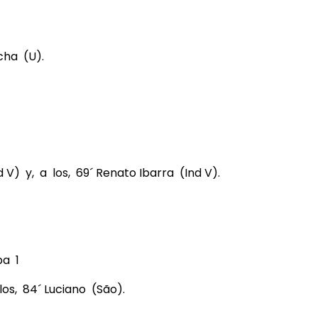
cha (U).
 V) y, a los, 69´ Renato Ibarra (Ind V).
ba 1
los, 84´ Luciano (São).