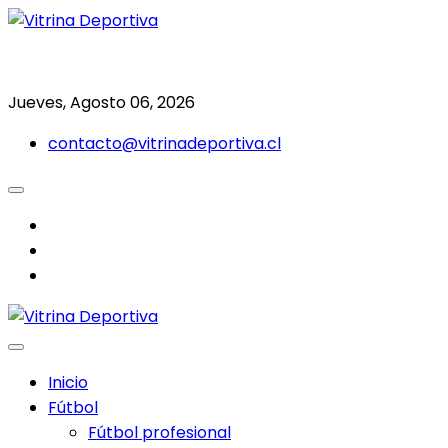
Saltar
al
Todo en deporte nacional e internacional
Vitrina Deportiva
contenido
Jueves, Agosto 06, 2026
contacto@vitrinadeportiva.cl
facebook
twitter
instagram
Inicio
Fútbol
Fútbol profesional