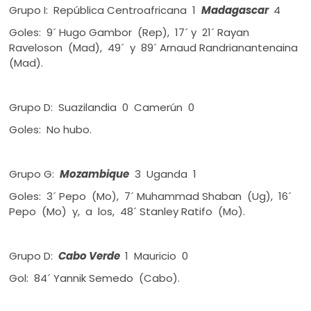
Grupo I: República Centroafricana 1
Madagascar
4
Goles: 9´ Hugo Gambor (Rep), 17´ y 21´ Rayan
Raveloson (Mad), 49´ y 89´ Arnaud Randrianantenaina
(Mad).
Grupo D: Suazilandia 0 Camerún 0
Goles: No hubo.
Grupo G:
Mozambique
3 Uganda 1
Goles: 3´ Pepo (Mo), 7´ Muhammad Shaban (Ug), 16´
Pepo (Mo) y, a los, 48´ Stanley Ratifo (Mo).
Grupo D:
Cabo Verde
1 Mauricio 0
Gol: 84´ Yannik Semedo (Cabo).