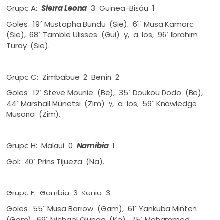
Grupo A:
Sierra Leona
3 Guinea-Bisáu 1
Goles: 19´ Mustapha Bundu (Sie), 61´ Musa Kamara
(Sie), 68´ Tamble Ulisses (Gui) y, a los, 96´ Ibrahim
Turay (Sie).
Grupo C: Zimbabue 2 Benín 2
Goles: 12´ Steve Mounie (Be), 35´ Doukou Dodo (Be),
44´ Marshall Munetsi (Zim) y, a los, 59´ Knowledge
Musona (Zim).
Grupo H: Malaui 0
Namibia
1
Gol: 40´ Prins Tijueza (Na).
Grupo F: Gambia 3 Kenia 3
Goles: 55´ Musa Barrow (Gam), 61´ Yankuba Minteh
(Gam), 69´ Michael Olunga (Ke), 75´ Mohammed