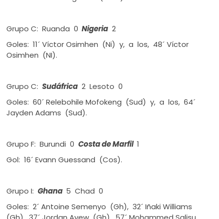
Grupo C: Ruanda 0
Nigeria
2
Goles: 11´ Víctor Osimhen (Ni) y, a los, 48´ Víctor
Osimhen (NI).
Grupo C:
Sudáfrica
2 Lesoto 0
Goles: 60´ Relebohile Mofokeng (Sud) y, a los, 64´
Jayden Adams (Sud).
Grupo F: Burundi 0
Costa de Marfil
1
Gol: 16´ Evann Guessand (Cos).
Grupo I:
Ghana
5 Chad 0
Goles: 2´ Antoine Semenyo (Gh), 32´ Iñaki Williams
(Gh), 37´ Jordan Ayew (Gh), 57´ Mohammed Salisu