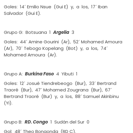
Goles: 14´ Emilio Nsue (Gui E) y, a los, 17´ Iban
Salvador (Gui E).
Grupo G: Botsuana 1
Argelia
3
Goles: 44´ Amine Gourini (Ar), 52´ Mohamed Amoura
(Ar), 70´ Tebogo Kopelang (Bot) y, a los, 74´
Mohamed Amoura (Ar).
Grupo A:
Burkina Faso
4 Yibuti 1
Goles: 12´ Josué Tiendrebeogo (Bur), 33´ Bertrand
Traoré (Bur), 47´ Mohamed Zougrana (Bur), 67´
Bertrand Traoré (Bur) y, a los, 88´ Samuel Akinbinu
(Yi).
Grupo B:
RD. Congo
1 Sudán del Sur 0
Gol: 48´ Theo Bongonda (RD C).