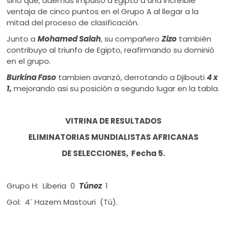
sino que, además impulsó a Egipto a una increíble
ventaja de cinco puntos en el Grupo A al llegar a la
mitad del proceso de clasificación.
Junto a
Mohamed Salah
, su compañero
Zizo
también
contribuyo al triunfo de Egipto, reafirmando su dominió
en el grupo.
Burkina Faso
tambien avanzó, derrotando a Djibouti
4 x
1,
mejorando asi su posición a segundo lugar en la tabla.
VITRINA DE RESULTADOS
ELIMINATORIAS MUNDIALISTAS AFRICANAS
DE SELECCIONES,
Fecha 5.
Grupo H: Liberia 0
Túnez
1
Gol: 4´ Hazem Mastouri (Tú).