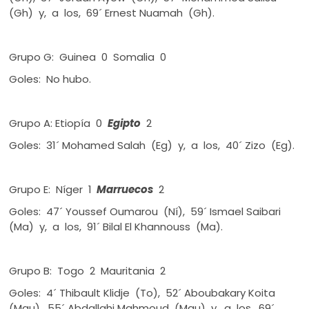
(Gh) y, a los, 69´ Ernest Nuamah (Gh).
Grupo G: Guinea 0 Somalia 0
Goles: No hubo.
Grupo A: Etiopía 0
Egipto
2
Goles: 31´ Mohamed Salah (Eg) y, a los, 40´ Zizo (Eg).
Grupo E: Níger 1
Marruecos
2
Goles: 47´ Youssef Oumarou (Ní), 59´ Ismael Saibari
(Ma) y, a los, 91´ Bilal El Khannouss (Ma).
Grupo B: Togo 2 Mauritania 2
Goles: 4´ Thibault Klidje (To), 52´ Aboubakary Koita
(Mau), 55´ Abdallahi Mahmoud (Mau) y, a los, 69´