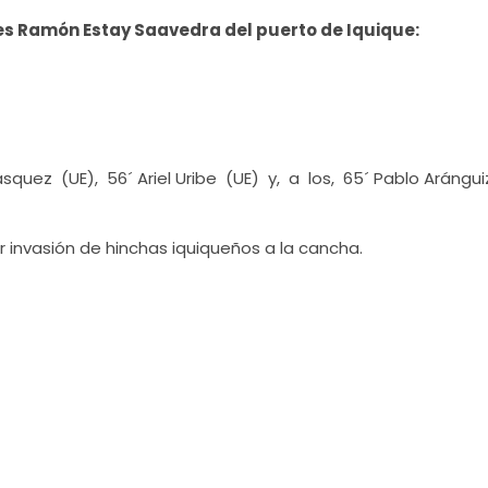
es Ramón Estay Saavedra del puerto de Iquique:
ásquez (UE), 56´ Ariel Uribe (UE) y, a los, 65´ Pablo Arángu
r invasión de hinchas iquiqueños a la cancha.