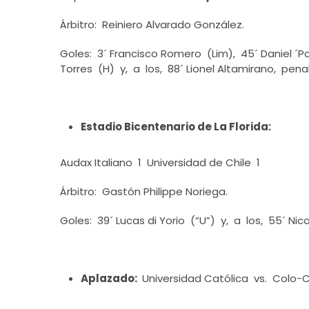
Árbitro: Reiniero Alvarado González.
Goles: 3´ Francisco Romero (Lim), 45´ Daniel ´Po
Torres (H) y, a los, 88´ Lionel Altamirano, pena
Estadio Bicentenario de La Florida:
Audax Italiano 1 Universidad de Chile 1
Árbitro: Gastón Philippe Noriega.
Goles: 39´ Lucas di Yorio (“U”) y, a los, 55´ Nico
Aplazado:
Universidad Católica vs. Colo-C