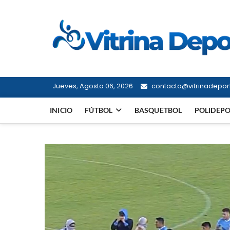
Saltar
al
contenido
Jueves, Agosto 06, 2026
contacto@vitrinadeport
INICIO
FÚTBOL
BASQUETBOL
POLIDEP