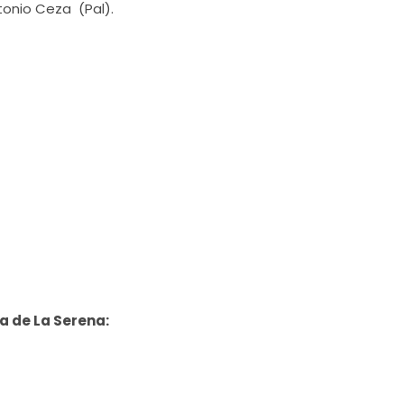
tonio Ceza (Pal).
a de La Serena: