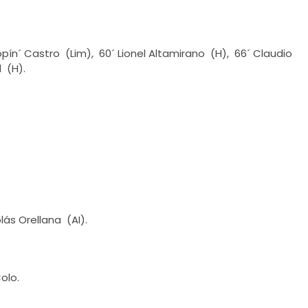
pín´ Castro (Lim), 60´ Lionel Altamirano (H), 66´ Claudio
l (H).
lás Orellana (AI).
olo.