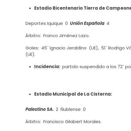
Estadio Bicentenario Tierra de Campeon
Deportes Iquique 0
Unión Española
4
Árbitro: Franco Jiménez Lazo.
Goles: 45´ Ignacio Jeraldino (UE), 51´ Rodrigo V
(UE).
Incidencia:
partido suspendido a los 72´ po
Estadio Municipal de La Cisterna:
Palestino SA.
2 Ñublense 0
Árbitro: Francisco Gilabert Morales.