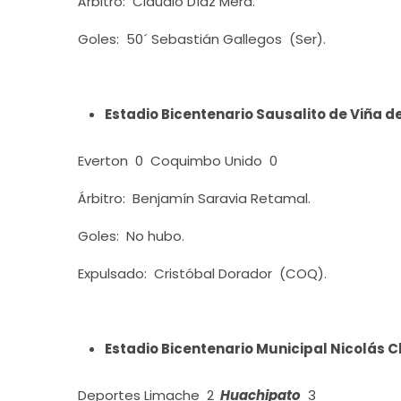
Árbitro: Claudio Díaz Mera.
Goles: 50´ Sebastián Gallegos (Ser).
Estadio Bicentenario Sausalito de Viña de
Everton 0 Coquimbo Unido 0
Árbitro: Benjamín Saravia Retamal.
Goles: No hubo.
Expulsado: Cristóbal Dorador (COQ).
Estadio Bicentenario Municipal Nicolás 
Deportes Limache 2
Huachipato
3