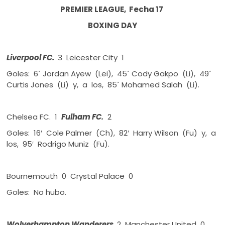
PREMIER LEAGUE, Fecha 17
BOXING DAY
Liverpool FC.
3 Leicester City 1
Goles: 6´ Jordan Ayew (Lei), 45´ Cody Gakpo (Li), 49´
Curtis Jones (Li) y, a los, 85´ Mohamed Salah (Li).
Chelsea FC. 1
Fulham FC.
2
Goles: 16′ Cole Palmer (Ch), 82′ Harry Wilson (Fu) y, a
los, 95′ Rodrigo Muniz (Fu).
Bournemouth 0 Crystal Palace 0
Goles: No hubo.
Wolverhampton Wanderers
2 Manchester United 0