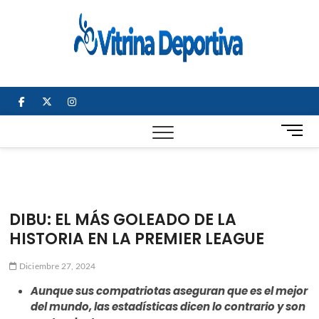
Saltar
al
Vitrin
TODO EN
contenido
DEPORTE
Depor
NACIONAL E
INTERNACIONAL
facebook
twitter
instagram
B
o
t
ó
n
d
DIBU: EL MÁS GOLEADO DE LA
e
HISTORIA EN LA PREMIER LEAGUE
m
e
Diciembre 27, 2024
n
ú
Aunque sus compatriotas aseguran que es el mejor
del mundo, las estadísticas dicen lo contrario y son