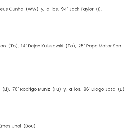
heus Cunha (WW) y, a los, 94´ Jack Taylor (I).
on (To), 14´ Dejan Kulusevski (To), 25´ Pape Matar Sarr
(Li), 76´ Rodrigo Muniz (Fu) y, a los, 86´ Diogo Jota (Li).
Ernes Ünal (Bou).