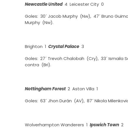
Newcastle United
4 Leicester City 0
Goles: 30´ Jacob Murphy (Nw), 47´ Bruno Guima
Murphy (Nw).
Brighton 1
Crystal Palace
3
Goles: 27´ Trevoh Chalobah (Cry), 33´ Ismaila Sa
contra (Bri).
Nottingham Forest
2 Aston Villa 1
Goles: 63´ Jhon Durán (AV), 87´ Nikola Milenkovi
Wolverhampton Wanderers 1
Ipswich Town
2