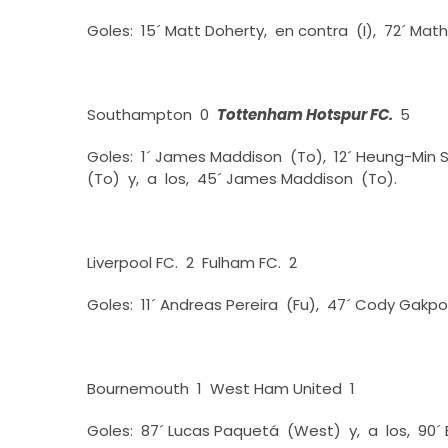
Goles: 15´ Matt Doherty, en contra (I), 72´ Mat
Southampton 0
Tottenham Hotspur FC.
5
Goles: 1´ James Maddison (To), 12´ Heung-Min S
(To) y, a los, 45´ James Maddison (To).
Liverpool FC. 2 Fulham FC. 2
Goles: 11´ Andreas Pereira (Fu), 47´ Cody Gakpo 
Bournemouth 1 West Ham United 1
Goles: 87´ Lucas Paquetá (West) y, a los, 90´ 