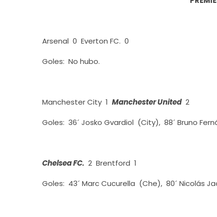
PREMIE
Arsenal 0 Everton FC. 0
Goles: No hubo.
Manchester City 1
Manchester United
2
Goles: 36´ Josko Gvardiol (City), 88´ Bruno Fer
Chelsea FC.
2 Brentford 1
Goles: 43´ Marc Cucurella (Che), 80´ Nicolás J