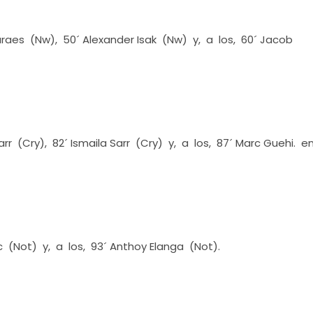
raes (Nw), 50´ Alexander Isak (Nw) y, a los, 60´ Jacob
rr (Cry), 82´ Ismaila Sarr (Cry) y, a los, 87´ Marc Guehi. e
c (Not) y, a los, 93´ Anthoy Elanga (Not).