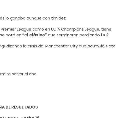
glés lo ganaba aunque con timidez.
en Premier League como en UEFA Champions League, tiene
 se notó en
“el
clásico”
que terminaron perdiendo
1 x 2.
 agudizando la crisis del Manchester City que acumuló siete
rmite salvar el año.
NA DE RESULTADOS