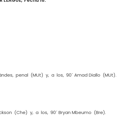
R LEAGUE, Fecha 16.
nándes, penal (MUt) y, a los, 90´ Amad Diallo (MUt).
ackson (Che) y, a los, 90´ Bryan Mbeumo (Bre).