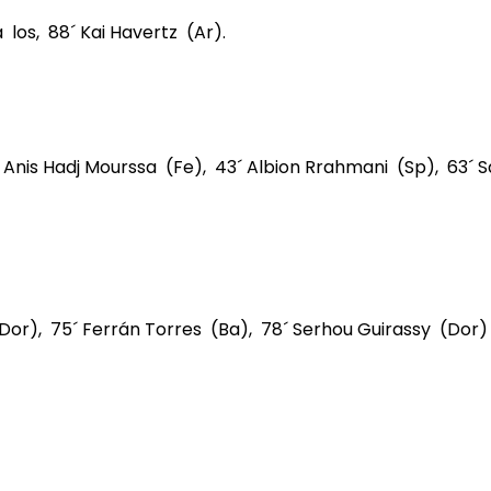
los, 88´ Kai Havertz (Ar).
0´ Anis Hadj Mourssa (Fe), 43´ Albion Rrahmani (Sp), 63
Dor), 75´ Ferrán Torres (Ba), 78´ Serhou Guirassy (Dor) 