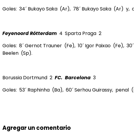
Goles: 34´ Bukayo Saka (Ar), 78´ Bukayo Saka (Ar) y, a 
Feyenoord Rótterdam
4 Sparta Praga 2
Goles: 8´ Gernot Trauner (Fe), 10´ Igor Paixao (Fe), 3
Beelen (Sp).
Borussia Dortmund 2
FC. Barcelona
3
Goles: 53´ Raphinha (Ba), 60´ Serhou Guirassy, penal (
Agregar un comentario