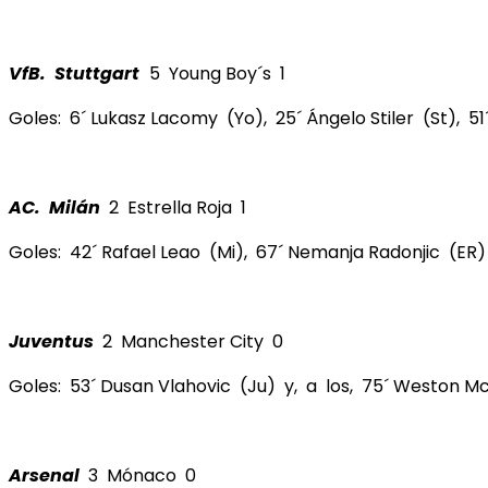
VfB. Stuttgart
5 Young Boy´s 1
Goles: 6´ Lukasz Lacomy (Yo), 25´ Ángelo Stiler (St), 51
AC. Milán
2 Estrella Roja 1
Goles: 42´ Rafael Leao (Mi), 67´ Nemanja Radonjic (E
Juventus
2 Manchester City 0
Goles: 53´ Dusan Vlahovic (Ju) y, a los, 75´ Weston M
Arsenal
3 Mónaco 0