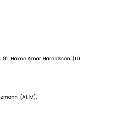
s, 81´ Hakon Amar Haraldsson (Li).
iezmann (At M).