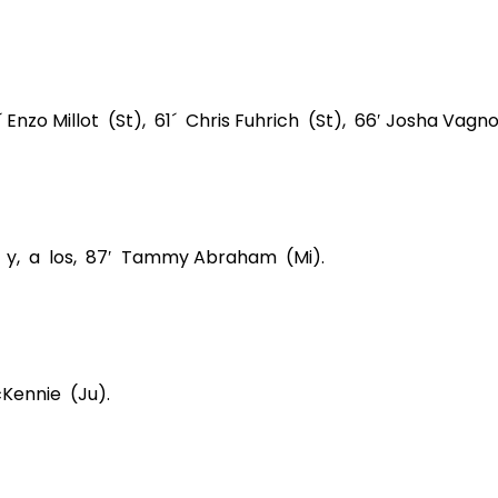
´ Enzo Millot (St), 61´ Chris Fuhrich (St), 66′ Josha Vagn
R) y, a los, 87′ Tammy Abraham (Mi).
cKennie (Ju).