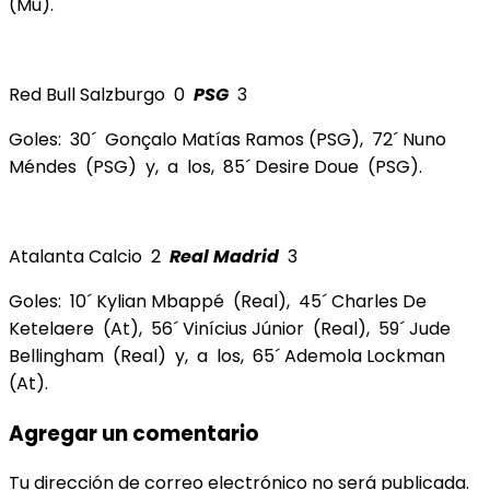
(Mú).
Red Bull Salzburgo 0
PSG
3
Goles: 30´ Gonçalo Matías Ramos (PSG), 72´ Nuno
Méndes (PSG) y, a los, 85´ Desire Doue (PSG).
Atalanta Calcio 2
Real Madrid
3
Goles: 10´ Kylian Mbappé (Real), 45´ Charles De
Ketelaere (At), 56´ Vinícius Júnior (Real), 59´ Jude
Bellingham (Real) y, a los, 65´ Ademola Lockman
(At).
Agregar un comentario
Tu dirección de correo electrónico no será publicada.