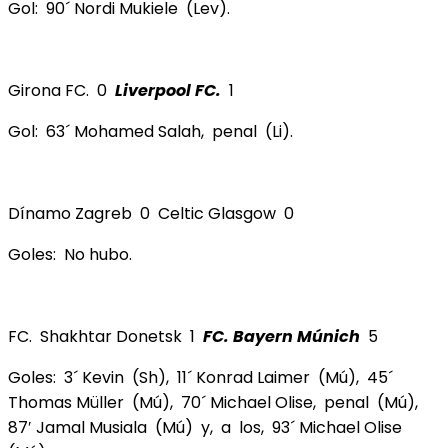
Gol: 90´ Nordi Mukiele (Lev).
Girona FC. 0
Liverpool FC.
1
Gol: 63´ Mohamed Salah, penal (Li).
Dínamo Zagreb 0 Celtic Glasgow 0
Goles: No hubo.
FC. Shakhtar Donetsk 1
FC.
Bayern Múnich
5
Goles: 3´ Kevin (Sh), 11´ Konrad Laimer (Mú), 45´
Thomas Müller (Mú), 70´ Michael Olise, penal (Mú),
87′ Jamal Musiala (Mú) y, a los, 93´ Michael Olise