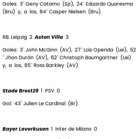
Goles: 3´ Geny Catamo (Sp), 24´ Eduardo Quaresma
(Bru) y, a los, 84´ Casper Nielsen (Bru).
RB. Leipzig 2
Aston Villa
3
Goles: 3´ John McGinn (AV), 27´ Lois Openda (Lei), 52
´ Jhon Durán (AV), 62´ Christoph Baumgartner (Lei)
y, a los, 85´ Ross Barkley (AV).
Stade Brest29
1 PSV 0
Gol: 43´ Julien Le Cardinal (Br).
Bayer Leverkusen
1 Inter de Milano 0