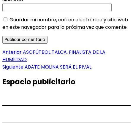
Guardar mi nombre, correo electrónico y sitio web
en este navegador para la próxima vez que comente.
Navegación
Entrada
Anterior
ASOFÚTBOL TALCA, FINALISTA DE LA
anterior:
HUMILDAD
de
Entrada
Siguiente
ABATE MOLINA SERÁ EL RIVAL
entradas
siguiente:
Espacio publicitario