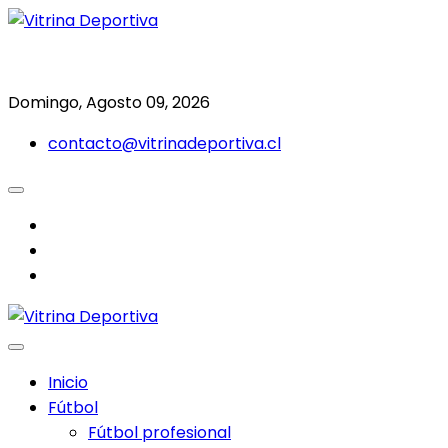
Saltar
al
Todo en deporte nacional e internacional
Vitrina Deportiva
contenido
Domingo, Agosto 09, 2026
contacto@vitrinadeportiva.cl
facebook
twitter
instagram
Inicio
Fútbol
Fútbol profesional