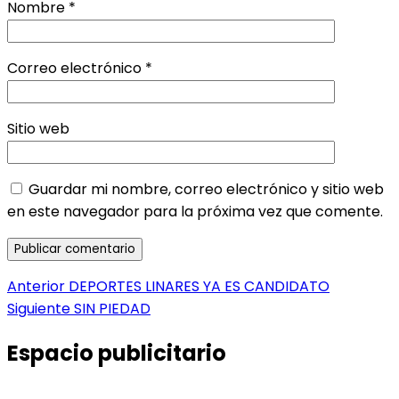
Nombre
*
Correo electrónico
*
Sitio web
Guardar mi nombre, correo electrónico y sitio web
en este navegador para la próxima vez que comente.
Navegación
Entrada
Anterior
DEPORTES LINARES YA ES CANDIDATO
anterior:
Entrada
Siguiente
SIN PIEDAD
de
siguiente:
entradas
Espacio publicitario