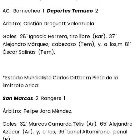
AC. Barnechea 1
Deportes Temuco
2
Árbitro: Cristián Droguett Valenzuela.
Goles: 28´ Ignacio Herrera, tiro libre (Bar), 37´
Alejandro Márquez, cabezazo (Tem), y, a los,m 81´
Óscar Salinas (Tem).
*Estadio Mundialista Carlos Dittborn Pinto de la
limítrofe Arica:
San Marcos
2 Rangers 1
Árbitro: Felipe Jara Méndez.
Goles: 32´ Marcos Camarda Télis (Ar), 65´ Alejandro
Azócar (Ar), y, a los, 96´ Lionel Altamirano, penal
(R).