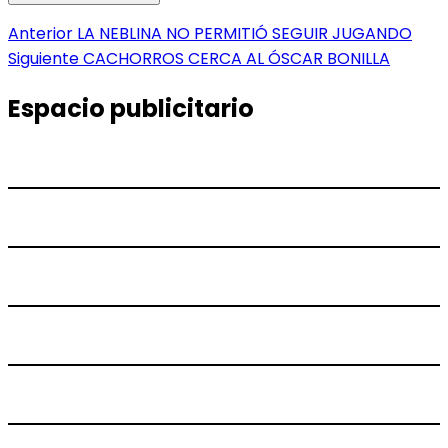
Navegación
Entrada
Anterior
LA NEBLINA NO PERMITIÓ SEGUIR JUGANDO
anterior:
Entrada
Siguiente
CACHORROS CERCA AL ÓSCAR BONILLA
de
siguiente:
entradas
Espacio publicitario