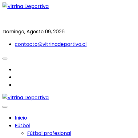
Saltar
al
Todo en deporte nacional e internacional
Vitrina Deportiva
contenido
Domingo, Agosto 09, 2026
contacto@vitrinadeportiva.cl
facebook
twitter
instagram
Inicio
Fútbol
Fútbol profesional