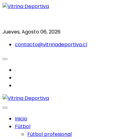
Saltar
al
Todo en deporte nacional e internacional
Vitrina Deportiva
contenido
Jueves, Agosto 06, 2026
contacto@vitrinadeportiva.cl
facebook
twitter
instagram
Inicio
Fútbol
Fútbol profesional