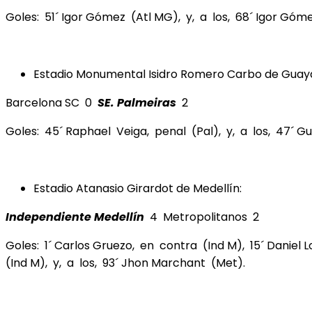
Goles: 51´ Igor Gómez (Atl MG), y, a los, 68´ Igor Góm
Estadio Monumental Isidro Romero Carbo de Guaya
Barcelona SC 0
SE. Palmeiras
2
Goles: 45´ Raphael Veiga, penal (Pal), y, a los, 47´ 
Estadio Atanasio Girardot de Medellín:
Independiente Medellín
4 Metropolitanos 2
Goles: 1´ Carlos Gruezo, en contra (Ind M), 15´ Daniel
(Ind M), y, a los, 93´ Jhon Marchant (Met).