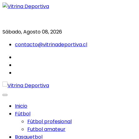
Saltar
al
Todo en deporte nacional e internacional
Vitrina Deportiva
contenido
Sábado, Agosto 08, 2026
contacto@vitrinadeportiva.cl
facebook
twitter
instagram
Inicio
Fútbol
Fútbol profesional
Futbol amateur
Basquetbol