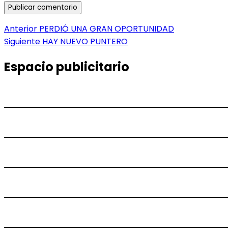
Navegación
Entrada
Anterior
PERDIÓ UNA GRAN OPORTUNIDAD
anterior:
Entrada
Siguiente
HAY NUEVO PUNTERO
de
siguiente:
entradas
Espacio publicitario