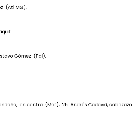
ez (Atl MG).
quil:
Gustavo Gómez (Pal).
 Londoño, en contra (Met), 25´ Andrés Cadavid, cabezazo