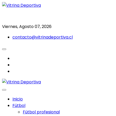
Saltar
al
Todo en deporte nacional e internacional
Vitrina Deportiva
contenido
Viernes, Agosto 07, 2026
contacto@vitrinadeportiva.cl
facebook
twitter
instagram
Inicio
Fútbol
Fútbol profesional