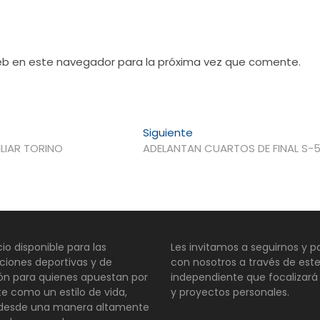
web en este navegador para la próxima vez que comente.
Entrada
Siguiente
siguiente:
LIAR TORINO
ADELANTAN CUARTOS DE FINAL S-
io disponible para las
Les invitamos a seguirnos y pa
ciones deportivas y de
con nosotros a través de este
ión para quienes apuestan por
independiente que focalizará
te como un estilo de vida,
y proyectos personales.
 desde una manera altamente