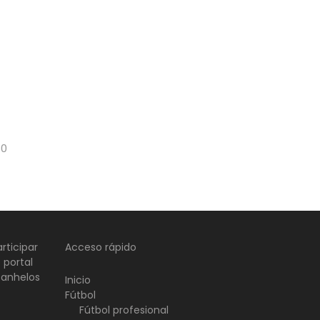
50
rticipar
Acceso rápido
 portal
 anhelos
Inicio
Fútbol
Fútbol profesional