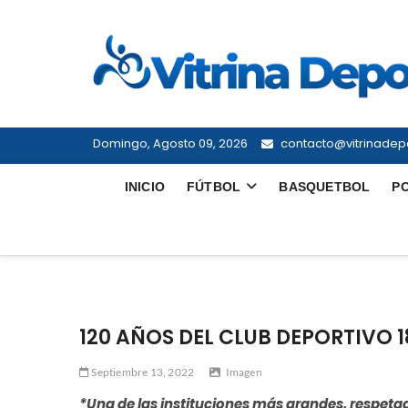
Saltar
al
contenido
Domingo, Agosto 09, 2026
contacto@vitrinadepo
INICIO
FÚTBOL
BASQUETBOL
P
120 AÑOS DEL CLUB DEPORTIVO 1
Septiembre 13, 2022
Imagen
*Una de las instituciones más grandes, respeta