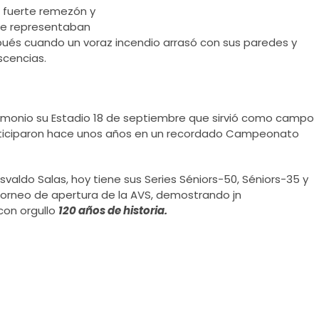
fuerte remezón y
que representaban
spués cuando un voraz incendio arrasó con sus paredes y
scencias.
imonio su Estadio 18 de septiembre que sirvió como campo
rticiparon hace unos años en un recordado Campeonato
Osvaldo Salas, hoy tiene sus Series Séniors-50, Séniors-35 y
l torneo de apertura de la AVS, demostrando jn
con orgullo
120 años de historia.