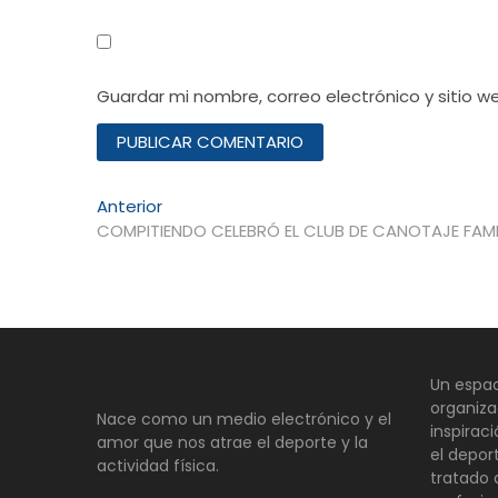
Guardar mi nombre, correo electrónico y sitio 
Navegación
Entrada
Anterior
anterior:
COMPITIENDO CELEBRÓ EL CLUB DE CANOTAJE FAMI
de
entradas
Un espac
organiza
Nace como un medio electrónico y el
inspirac
amor que nos atrae el deporte y la
el depor
actividad física.
tratado