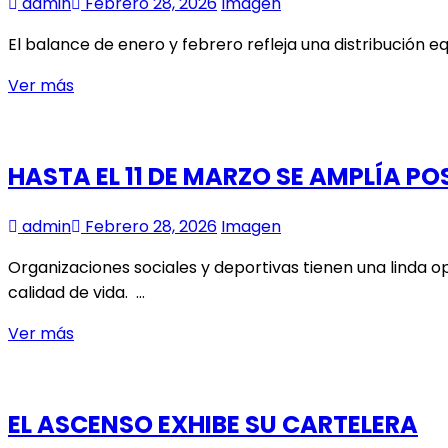
admin
Febrero 28, 2026
Imagen
El balance de enero y febrero refleja una distribución e
5
Ver más
MILLONES
DE
PASAJEROS
HASTA EL 11 DE MARZO SE AMPLÍA P
MOVILIZÓ
AEROPUERTO
admin
Febrero 28, 2026
Imagen
DE
SANTIAGO
Organizaciones sociales y deportivas tienen una linda 
DURANTE
calidad de vida. …
EL
HASTA
Ver más
VERANO
EL
11
DE
EL ASCENSO EXHIBE SU CARTELERA
MARZO