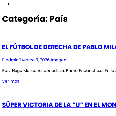
instagram
Categoría:
País
EL FÚTBOL DE DERECHA DE PABLO MI
admin
Marzo 3, 2026
Imagen
Por: Hugo Marcone, periodista. Prime Encancha.cl En la
EL
Ver más
FÚTBOL
DE
DERECHA
SÚPER VICTORIA DE LA “U” EN EL M
DE
PABLO