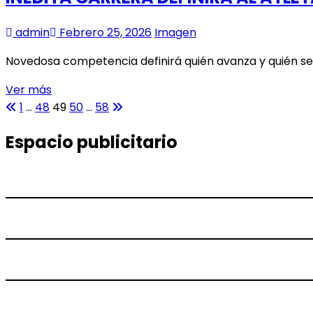
MARATÓN
DE
admin
Febrero 25, 2026
Imagen
PATÍN-
CARRERA
Novedosa competencia definirá quién avanza y quién se
2026
INÉDITA
Ver más
Paginación
Página
Página
Página
CARRERA
Página
Página
Página
Página
1
…
48
49
50
…
58
anterior
DEFINIRÁ
siguiente
de
Espacio publicitario
AL
entradas
ATLETA
MÁS
VELOZ