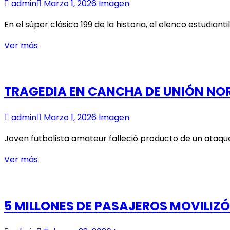
admin
Marzo 1, 2026
Imagen
MILAD
En el súper clásico 199 de la historia, el elenco estudia
SÚPER
Ver más
VICTORIA
DE
LA
TRAGEDIA EN CANCHA DE UNIÓN NO
“U”
EN
admin
Marzo 1, 2026
Imagen
EL
MONUMENTAL
Joven futbolista amateur falleció producto de un ataque 
TRAGEDIA
Ver más
EN
CANCHA
DE
5 MILLONES DE PASAJEROS MOVILIZ
UNIÓN
NORTE