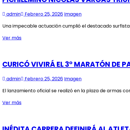
80
TALLERES
admin
Febrero 25, 2026
Imagen
DE
VERANO
Una impecable actuación cumplió el destacado surfista 
VIVIDOS
PICHILEMINO
Ver más
EN
NICOLÁS
CURICÓ
VARGAS
TRIUNFA
CURICÓ VIVIRÁ EL 3° MARATÓN DE 
EN
REÑACA
admin
Febrero 25, 2026
Imagen
El lanzamiento oficial se realizó en la plaza de armas 
CURICÓ
Ver más
VIVIRÁ
EL
3°
INÉDITA CARRERA DEFINIRÁ AL ATLE