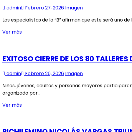
SE
admin
Febrero 27, 2026
Imagen
AMPLÍA
POSTULACIÓN
Los especialistas de la “B” afirman que este será uno d
AL
EL
Ver más
CONCURSO
ASCENSO
FNDR
EXHIBE
8%
SU
2026
EXITOSO CIERRE DE LOS 80 TALLERES
CARTELERA
admin
Febrero 26, 2026
Imagen
Niños, jóvenes, adultos y personas mayores participaro
organizado por…
EXITOSO
Ver más
CIERRE
DE
LOS
PICHILEMINO NICOLÁS VARGAS TRIU