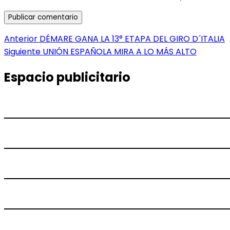
Navegación
Entrada
Anterior
DÉMARE GANA LA 13° ETAPA DEL GIRO D´ITALIA
anterior:
Entrada
Siguiente
UNIÓN ESPAÑOLA MIRA A LO MÁS ALTO
de
siguiente:
entradas
Espacio publicitario