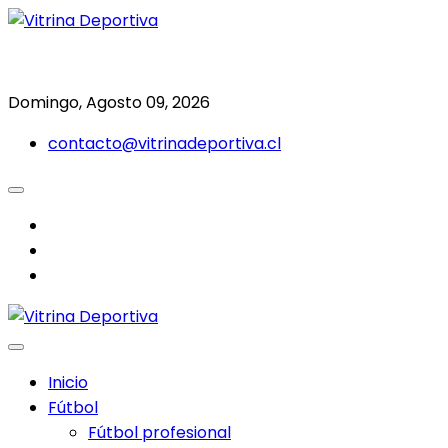
Saltar
al
Todo en deporte nacional e internacional
Vitrina Deportiva
contenido
Domingo, Agosto 09, 2026
contacto@vitrinadeportiva.cl
facebook
twitter
instagram
Inicio
Fútbol
Fútbol profesional