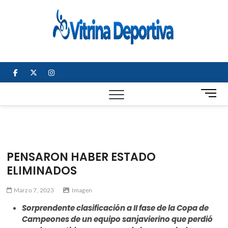
Saltar
al
Vitrin
TODO EN
contenido
DEPORTE
Depor
NACIONAL E
INTERNACIONAL
facebook
twitter
instagram
B
o
t
ó
n
d
PENSARON HABER ESTADO
e
ELIMINADOS
m
e
Marzo 7, 2023
Imagen
n
ú
Sorprendente clasificación a II fase de la Copa de
Campeones de un equipo sanjavierino que perdió