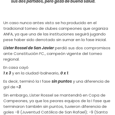
sus dos partidos, pero goza de buena salud.
Un caso nunca antes visto se ha producido en el
tradicional torneo de clubes campeones que organiza
ANFA, ya que una de las instituciones seguirá jugando
pese haber sido derrotado sin sumar en la fase inicial.
Líster Rossel de San Javier
perdió sus dos compromisos
ante Constitución FC., campeón vigente del torneo
regional.
En casa cayó
1 x 3
y en la ciudad-balneario,
0 x 1
.
Es decir, terminó la I fase
sin puntos
y una diferencia de
gol de
-3
.
Sin embargo, Líster Rossel se mantendrá en Copa de
Campeones, ya que los peores equipos de la I fase que
terminaron también sin puntos, tuvieron diferencia de
goles -8 (Juventud Católica de San Rafael); -9 (Santa