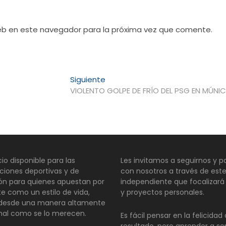
web en este navegador para la próxima vez que comente.
Entrada
Siguiente
siguiente:
VIOLENTO GOLPE DE FRÍO DEL PSG EN MÚNI
io disponible para las
Les invitamos a seguirnos y pa
ciones deportivas y de
con nosotros a través de este
ión para quienes apuestan por
independiente que focalizará
te como un estilo de vida,
y proyectos personales.
 desde una manera altamente
nal como se lo merecen.
Es fácil pensar en la felicida