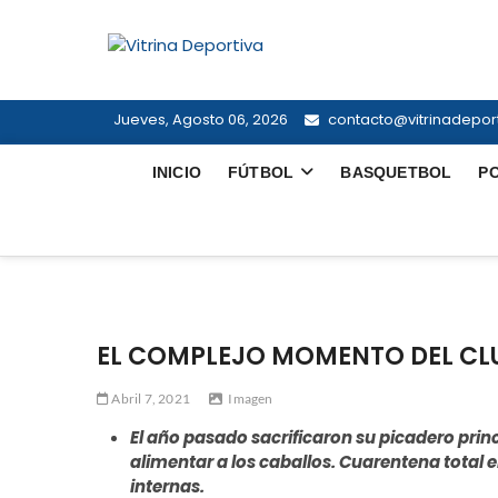
Saltar
al
Vitrina Dep
contenido
TODO EN DEPORTE NACIONAL E I
Jueves, Agosto 06, 2026
contacto@vitrinadeport
INICIO
FÚTBOL
BASQUETBOL
P
EL COMPLEJO MOMENTO DEL CLU
Abril 7, 2021
Imagen
El año pasado sacrificaron su picadero pri
alimentar a los caballos. Cuarentena total 
internas.