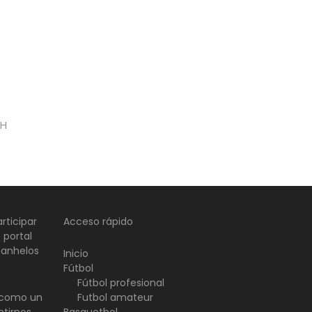
CH
rticipar
Acceso rápido
 portal
 anhelos
Inicio
Fútbol
Fútbol profesional
d como un
Futbol amateur