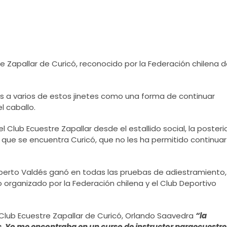
e Zapallar de Curicó, reconocido por la Federación chilena 
s a varios de estos jinetes como una forma de continuar
 caballo.
l Club Ecuestre Zapallar desde el estallido social, la posteri
 que se encuentra Curicó, que no les ha permitido continuar
goberto Valdés ganó en todas las pruebas de adiestramiento,
rganizado por la Federación chilena y el Club Deportivo
 Club Ecuestre Zapallar de Curicó, Orlando Saavedra
“la
. Yo me encontraba en un curso de instructor paraecuestre