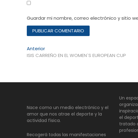
Guardar mi nombre, correo electrónico y sitio 
Navegación
Entrada
Anterior
anterior:
ISIS CARREÑO EN EL WOMEN´S EUROPEAN CUP
de
entradas
Un espac
organiza
Nace como un medio electrónico y el
inspirac
amor que nos atrae el deporte y la
el depor
actividad física.
tratado
profesio
Recogerá todas las manifestaciones