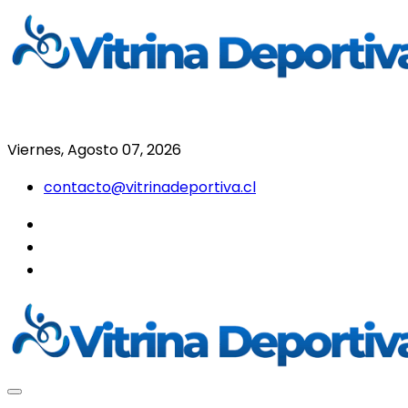
Saltar
al
contenido
Todo en deporte nacional e internacional
Vitrina Deportiva
Viernes, Agosto 07, 2026
contacto@vitrinadeportiva.cl
facebook
twitter
instagram