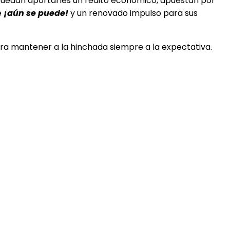
puedan aportarles un rédito económico, apuestan por
e
¡aún se puede!
y un renovado impulso para sus
ara mantener a la hinchada siempre a la expectativa.