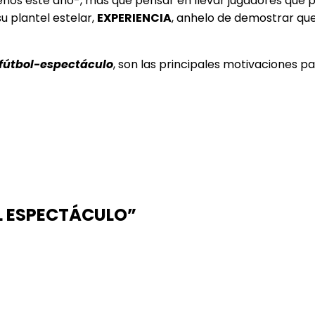
nos este año-, más que pensar en llevar jugadores que 
su plantel estelar,
EXPERIENCIA
, anhelo de demostrar qu
fútbol-espectáculo
, son las principales motivaciones p
OL ESPECTÁCULO”