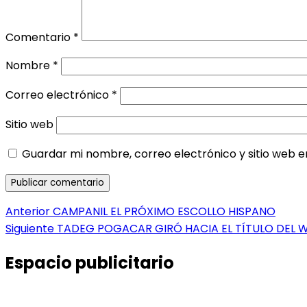
Comentario
*
Nombre
*
Correo electrónico
*
Sitio web
Guardar mi nombre, correo electrónico y sitio web 
Navegación
Entrada
Anterior
CAMPANIL EL PRÓXIMO ESCOLLO HISPANO
anterior:
Entrada
Siguiente
TADEG POGACAR GIRÓ HACIA EL TÍTULO DEL 
de
siguiente:
entradas
Espacio publicitario