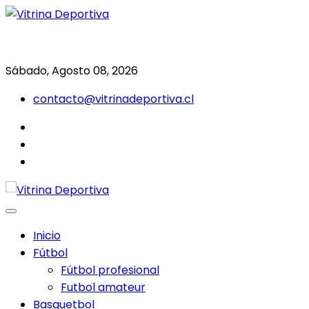
Saltar
al
Todo en deporte nacional e internacional
Vitrina Deportiva
contenido
Sábado, Agosto 08, 2026
contacto@vitrinadeportiva.cl
facebook
twitter
instagram
Inicio
Fútbol
Fútbol profesional
Futbol amateur
Basquetbol